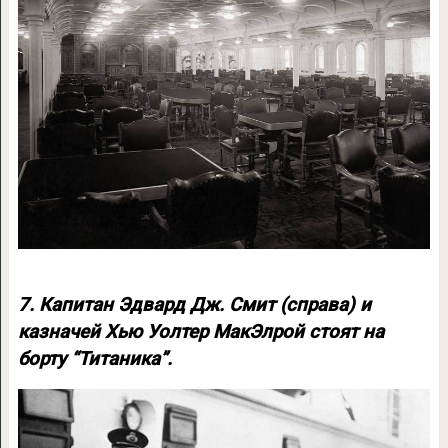
7. Капитан Эдвард Дж. Смит (справа) и
казначей Хью Уолтер МакЭлрой стоят на
борту “Титаника”.