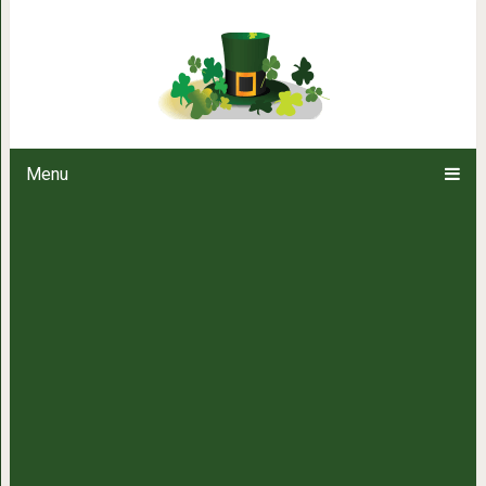
22 фото про ж-ж-ж, 
Menu