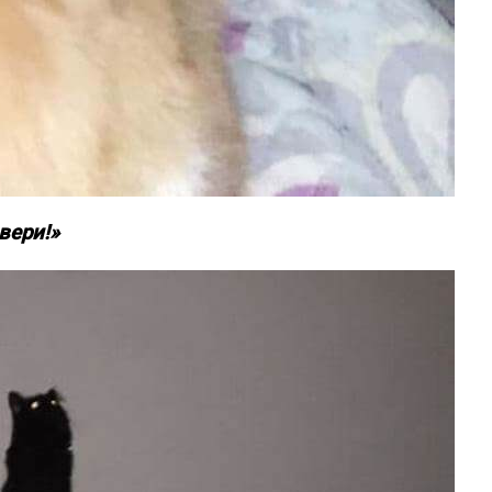
вери!»