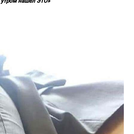
а утром нашёл ЭТО»