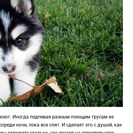
ни воют. Иногда подпевая разным поющим трусам из
осреди ночи, пока все спят. И сделает это с душой, как
вы отложите столько, что хватит на строительство