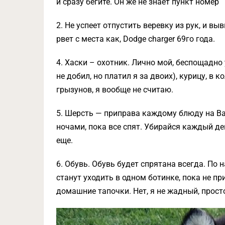
и сразу бегите. Он же не знает пункт номер
2. Не успеет отпустить веревку из рук, и в
рвет с места как, Dodge charger 69го года.
4. Хаски – охотник. Лично мой, беспощадно 
не добил, но платил я за двоих), курицу, в 
грызунов, я вообще не считаю.
5. Шерсть — приправа каждому блюду на Ва
ночами, пока все спят. Убирайся каждый ден
еще.
6. Обувь. Обувь будет спрятана всегда. По 
станут уходить в одном ботинке, пока не п
домашние тапочки. Нет, я не жадный, просто