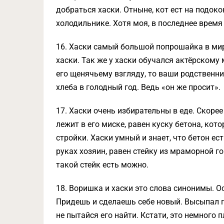
добраться хаски. Отныне, кот ест на подоко
холодильнике. Хотя моя, в последнее время 
16. Хаски самый большой попрошайка в мире
хаски. Так же у хаски обучался актёрскому 
его щенячьему взгляду, то ваши родственн
хлеба в голодный год. Ведь «он же просит».
17. Хаски очень избирательны в еде. Скорее
лежит в его миске, равен куску бетона, ко
стройки. Хаски умный и знает, что бетон ес
руках хозяин, равен стейку из мраморной г
такой стейк есть можно.
18. Воришка и хаски это слова синонимы. О
Придешь и сделаешь себе новый. Высыпал п
не пытайся его найти. Кстати, это немного 