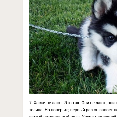
7. Хаски не лают. Это так. Они не лают, о
телика. Но поверьте, первый раз он завоет п
самый натуральный волк. Уверен, кирпичей 