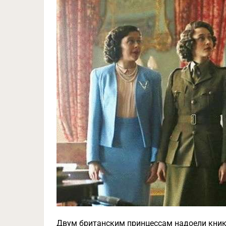
Двум британским принцессам надоели кникс