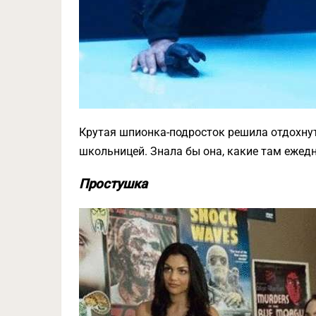
Крутая шпионка-подросток решила отдохнут
школьницей. Знала бы она, какие там ежед
Простушка