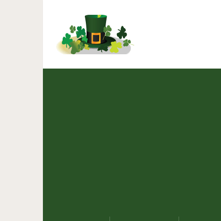
20 фотографий от польз
все оттенк