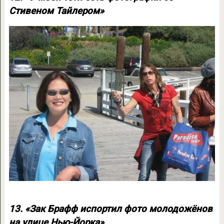
Стивеном Тайлером»
13. «Зак Брафф испортил фото молодожёнов
на улице Нью-Йорка»