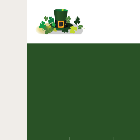
15+ снимков, которые ра
п