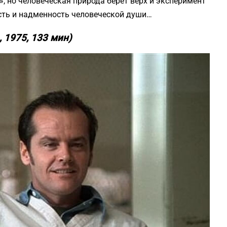
», но человеческая природа берет верх и эксперимент
сть и надменность человеческой души…
 1975, 133 мин)