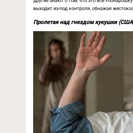
другие знают о том, что это все «понарошку
выходит из-под контроля, обнажая жестоко
Пролетая над гнездом кукушки (США,