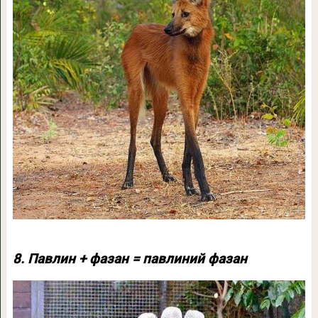
8. Павлин + фазан = павлиний фазан