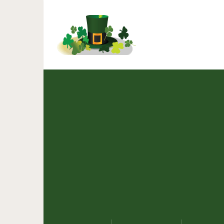
13 слишком странных жи
чт