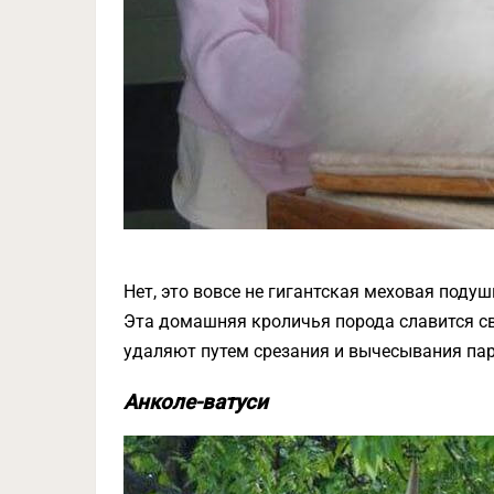
Нет, это вовсе не гигантская меховая подуш
Эта домашняя кроличья порода славится св
удаляют путем срезания и вычесывания пару
Анколе-ватуси