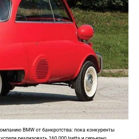
а компанию BMW от банкротства: пока конкуренты
спели реализовать 160 000 Isetta и серьезно