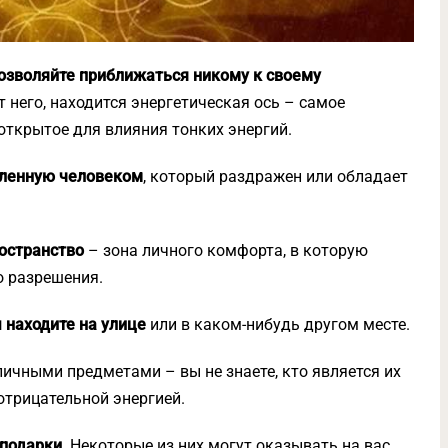
позволяйте приближаться никому к своему
т него, находится энергетическая ось – самое
открытое для влияния тонких энергий.
овленную человеком
, который раздражен или обладает
остранство
– зона личного комфорта, в которую
о разрешения.
 находите на улице
или в каком-нибудь другом месте.
ичными предметами – вы не знаете, кто является их
отрицательной энергией.
 подарки.
Некоторые из них могут оказывать на вас