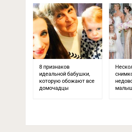
8 признаков
Неско
идеальной бабушки,
снимко
которую обожают все
недов
домочадцы
малыш