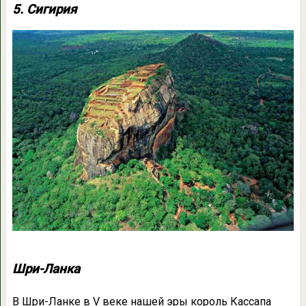
5. Сигирия
Шри-Ланка
В Шри-Ланке в V веке нашей эры король Кассапа