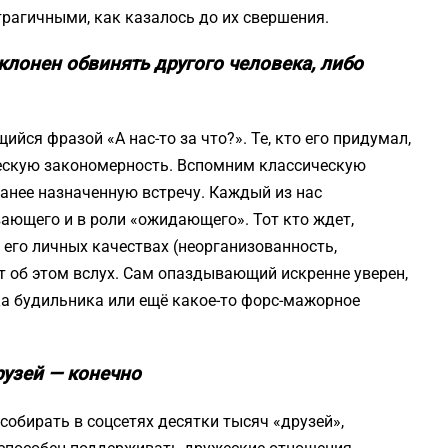
трагичными, как казалось до их свершения.
клонен обвинять другого человека, либо
ся фразой «А нас-то за что?». Те, кто его придумал,
ескую закономерность. Вспомним классическую
ранее назначенную встречу. Каждый из нас
ающего и в роли «ожидающего». Тот кто ждет,
 его личных качествах (неорганизованность,
ит об этом вслух. Сам опаздывающий искренне уверен,
а будильника или ещё какое-то форс-мажорное
узей — конечно
собирать в соцсетях десятки тысяч «друзей»,