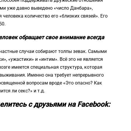
 способен поддерживать дружеские отношения
ми уже давно выведено «число Данбара»,
еловека количество его «близких связей». Его
50.
 человек обращает свое внимание всегда
счастные случаи собирают толпы зевак. Самыми
, «ужастики» и «интим». Всё это не является
мозге имеется специальная структура, которая
 выживания. Именно она требует непрерывного
освященной вопросам вроде «Это опасно? Как
тся ли секс?» и т.д.
елитесь с друзьями на Facebook: